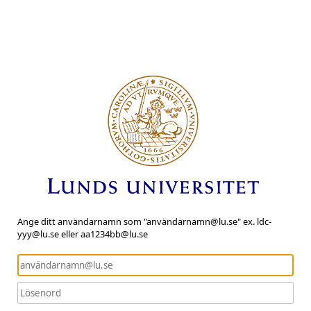
Ange ditt användarnamn som "användarnamn@lu.se" ex. ldc-
yyy@lu.se eller aa1234bb@lu.se