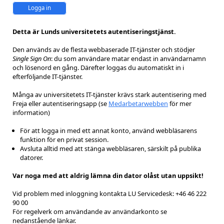
Logga in
Detta är Lunds universitetets autentiseringstjänst.
Den används av de flesta webbaserade IT-tjänster och stödjer
Single Sign On
: du som användare matar endast in användarnamn
och lösenord en gång. Därefter loggas du automatiskt in i
efterföljande IT-tjänster.
Många av universitetets IT-tjänster krävs stark autentisering med
Freja eller autentiseringsapp (se
Medarbetarwebben
för mer
information)
För att logga in med ett annat konto, använd webbläsarens
funktion för en privat session.
Avsluta alltid med att stänga webbläsaren, särskilt på publika
datorer.
Var noga med att aldrig lämna din dator olåst utan uppsikt!
Vid problem med inloggning kontakta LU Servicedesk: +46 46 222
90 00
För regelverk om användande av användarkonto se
nedanstående länkar.