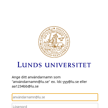
Ange ditt användarnamn som
"användarnamn@lu.se" ex. ldc-yyy@lu.se eller
aa1234bb@lu.se