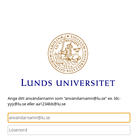
Ange ditt användarnamn som "användarnamn@lu.se" ex. ldc-
yyy@lu.se eller aa1234bb@lu.se