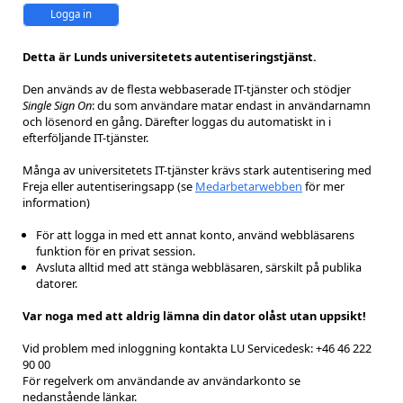
Logga in
Detta är Lunds universitetets autentiseringstjänst.
Den används av de flesta webbaserade IT-tjänster och stödjer
Single Sign On
: du som användare matar endast in användarnamn
och lösenord en gång. Därefter loggas du automatiskt in i
efterföljande IT-tjänster.
Många av universitetets IT-tjänster krävs stark autentisering med
Freja eller autentiseringsapp (se
Medarbetarwebben
för mer
information)
För att logga in med ett annat konto, använd webbläsarens
funktion för en privat session.
Avsluta alltid med att stänga webbläsaren, särskilt på publika
datorer.
Var noga med att aldrig lämna din dator olåst utan uppsikt!
Vid problem med inloggning kontakta LU Servicedesk: +46 46 222
90 00
För regelverk om användande av användarkonto se
nedanstående länkar.