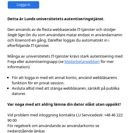
Logga in
Detta är Lunds universitetets autentiseringstjänst.
Den används av de flesta webbaserade IT-tjänster och stödjer
Single Sign On
: du som användare matar endast in användarnamn
och lösenord en gång. Därefter loggas du automatiskt in i
efterföljande IT-tjänster.
Många av universitetets IT-tjänster krävs stark autentisering med
Freja eller autentiseringsapp (se
Medarbetarwebben
för mer
information)
För att logga in med ett annat konto, använd webbläsarens
funktion för en privat session.
Avsluta alltid med att stänga webbläsaren, särskilt på publika
datorer.
Var noga med att aldrig lämna din dator olåst utan uppsikt!
Vid problem med inloggning kontakta LU Servicedesk: +46 46 222
90 00
För regelverk om användande av användarkonto se
nedanstående länkar.