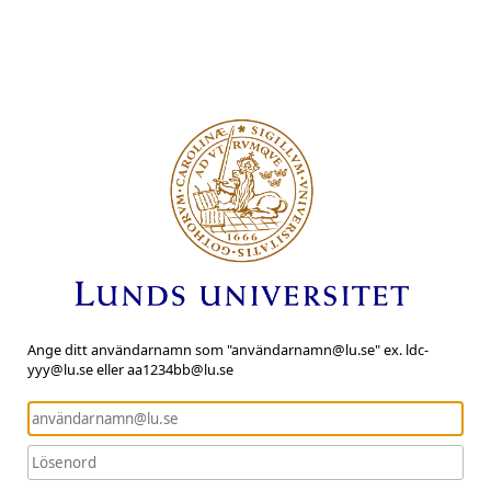
Ange ditt användarnamn som "användarnamn@lu.se" ex. ldc-
yyy@lu.se eller aa1234bb@lu.se